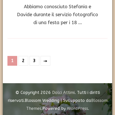
Abbiamo conosciuto Stefania e
Davide durante il servizio fotografico
di una festa per i 18 …
Paginazione
Pagina
Pagina
Pagina
1
2
3
degli
articoli
© Copyright 2026
Dolci Attimi
. Tutti i diritti
riservati.
Blossom Wedding | Sviluppato da
Blossom
Themes
.Powered by
WordPress
.