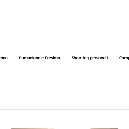
man
Comunione e Cresima
Shooting personali
Comp