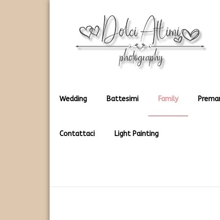
Rendiamo immortali i vostri dolci momenti
Dolci Attimi
Wedding
Battesimi
Family
Prema
Contattaci
Light Painting