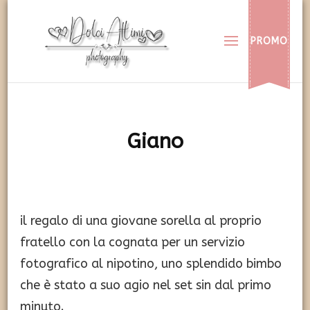
Dolci Attimi
Rendiamo immortali i vostri dolci momenti
PROMO
Giano
il regalo di una giovane sorella al proprio
fratello con la cognata per un servizio
fotografico al nipotino, uno splendido bimbo
che è stato a suo agio nel set sin dal primo
minuto.