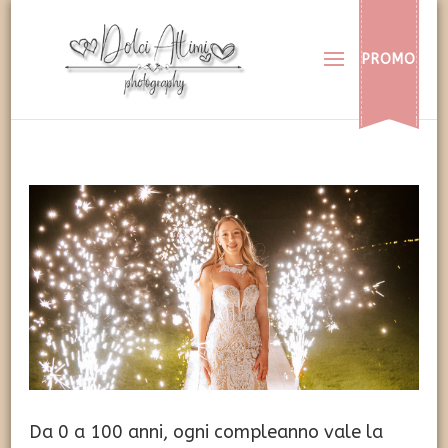
Dolci Attimi
Rendiamo immortali i vostri dolci momenti
PROMO
Da 0 a 100 anni, ogni compleanno vale la