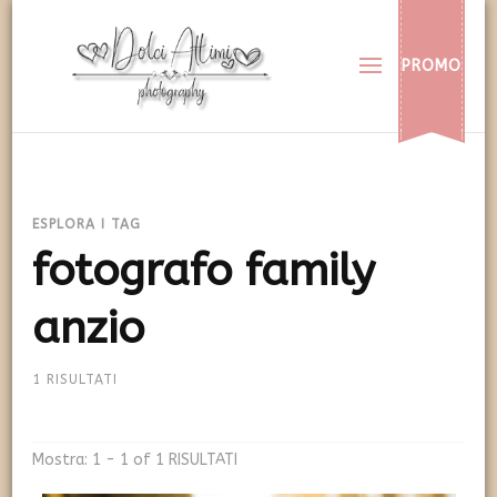
Dolci Attimi
Rendiamo immortali i vostri dolci momenti
PROMO
ESPLORA I TAG
fotografo family
anzio
1 RISULTATI
Mostra: 1 - 1 of 1 RISULTATI