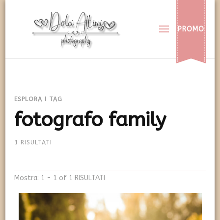
Dolci Attimi
Rendiamo immortali i vostri dolci momenti
PROMO
ESPLORA I TAG
fotografo family
1 RISULTATI
Mostra: 1 - 1 of 1 RISULTATI