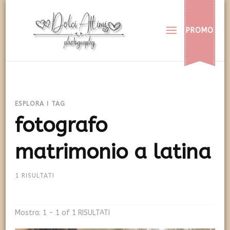
Dolci Attimi
Rendiamo immortali i vostri dolci momenti
PROMO
ESPLORA I TAG
fotografo
matrimonio a latina
1 RISULTATI
Mostra: 1 - 1 of 1 RISULTATI