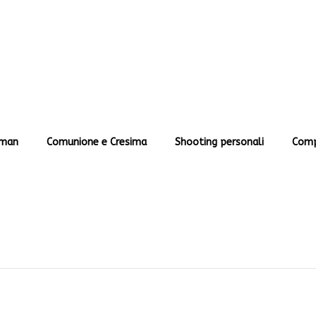
man
Comunione e Cresima
Shooting personali
Comp