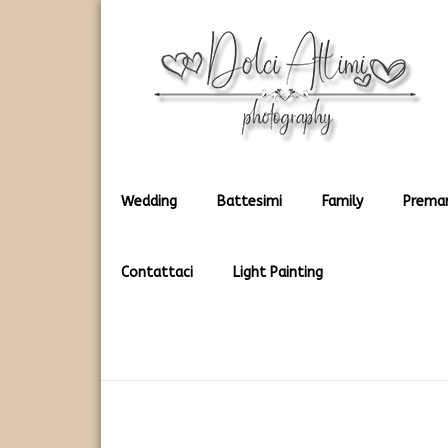
Rendiamo immortali i vostri dolci momenti
Dolci Attimi
Wedding
Battesimi
Family
Prema
Contattaci
Light Painting