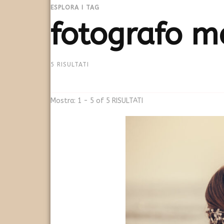
ESPLORA I TAG
fotografo m
5 RISULTATI
Mostra: 1 - 5 of 5 RISULTATI