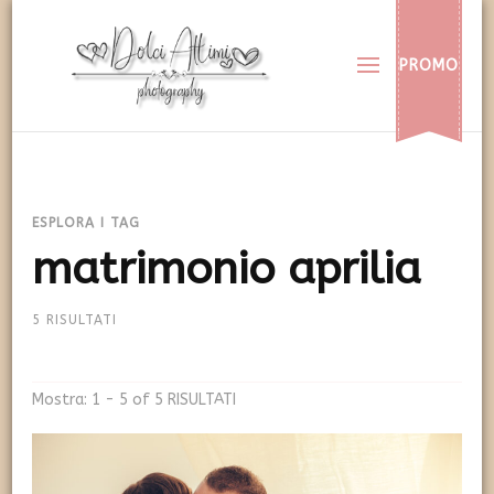
Dolci Attimi
Rendiamo immortali i vostri dolci momenti
PROMO
ESPLORA I TAG
matrimonio aprilia
5 RISULTATI
Mostra: 1 - 5 of 5 RISULTATI