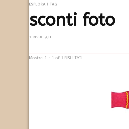
ESPLORA I TAG
sconti foto
1 RISULTATI
Mostra: 1 - 1 of 1 RISULTATI