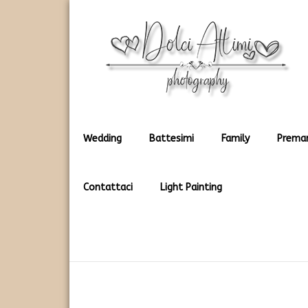
Rendiamo immortali i vostri dolci momenti
Dolci Attimi
Wedding
Battesimi
Family
Prema
Contattaci
Light Painting