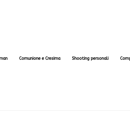
man
Comunione e Cresima
Shooting personali
Comp