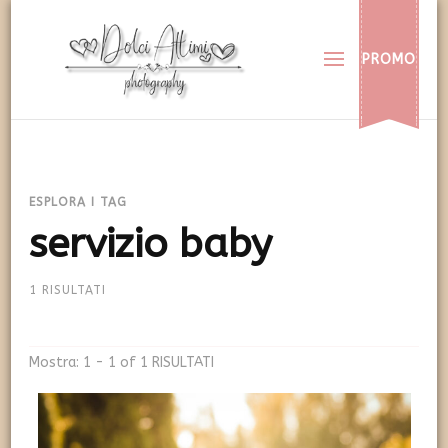
Dolci Attimi
Rendiamo immortali i vostri dolci momenti
PROMO
ESPLORA I TAG
servizio baby
1 RISULTATI
Mostra: 1 - 1 of 1 RISULTATI