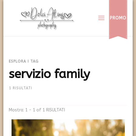
Dolci Attimi
Rendiamo immortali i vostri dolci momenti
PROMO
ESPLORA I TAG
servizio family
1 RISULTATI
Mostra: 1 - 1 of 1 RISULTATI