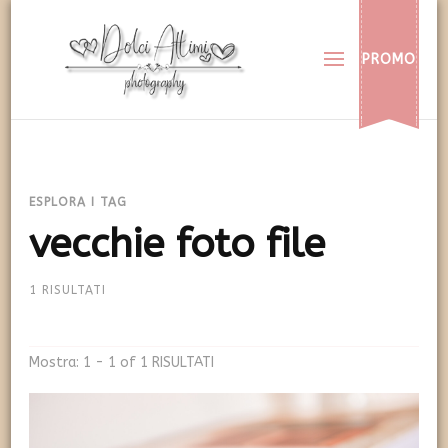
Dolci Attimi
Rendiamo immortali i vostri dolci momenti
PROMO
ESPLORA I TAG
vecchie foto file
1 RISULTATI
Mostra: 1 - 1 of 1 RISULTATI