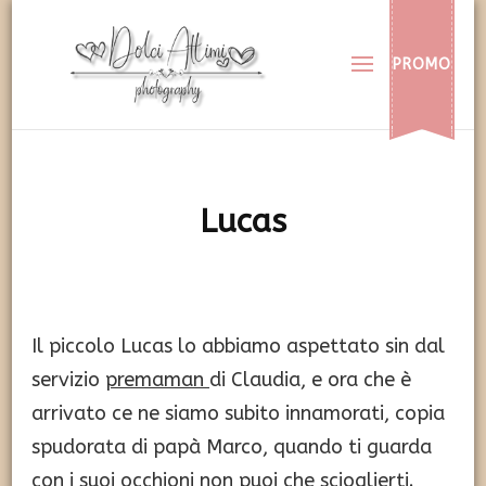
Dolci Attimi
Rendiamo immortali i vostri dolci momenti
PROMO
Lucas
Il piccolo Lucas lo abbiamo aspettato sin dal
servizio
premaman
di Claudia, e ora che è
arrivato ce ne siamo subito innamorati, copia
spudorata di papà Marco, quando ti guarda
con i suoi occhioni non puoi che scioglierti.