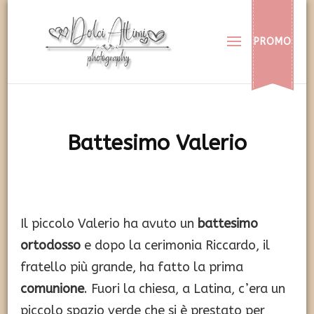
Dolci Attimi
Rendiamo immortali i vostri dolci momenti
PROMO
Battesimo Valerio
Il piccolo Valerio ha avuto un
battesimo
ortodosso
e dopo la cerimonia Riccardo, il
fratello più grande, ha fatto la prima
comunione
. Fuori la chiesa, a Latina, c’era un
piccolo spazio verde che si è prestato per