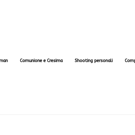
man
Comunione e Cresima
Shooting personali
Comp