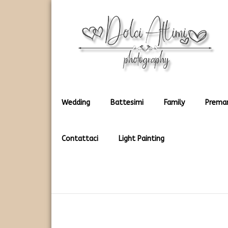
Rendiamo immortali i vostri dolci momenti
Dolci Attimi
Wedding
Battesimi
Family
Prema
Contattaci
Light Painting