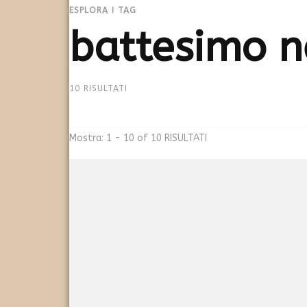
ESPLORA I TAG
battesimo n
10 RISULTATI
Mostra: 1 - 10 of 10 RISULTATI