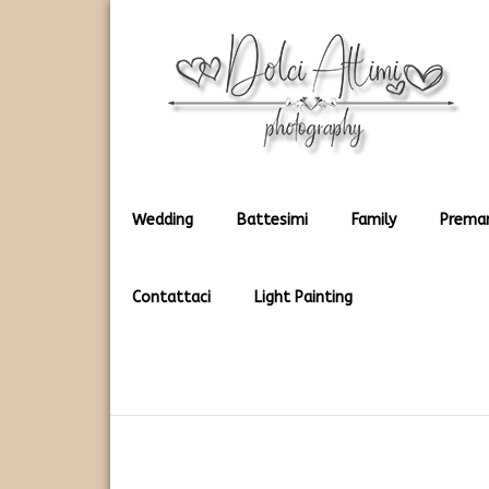
Rendiamo immortali i vostri dolci momenti
Dolci Attimi
Wedding
Battesimi
Family
Prema
Contattaci
Light Painting