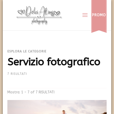
Dolci Attimi
Rendiamo immortali i vostri dolci momenti
PROMO
ESPLORA LE CATEGORIE
Servizio fotografico
7 RISULTATI
Mostra: 1 - 7 of 7 RISULTATI