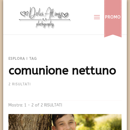
Dolci Attimi
Rendiamo immortali i vostri dolci momenti
PROMO
ESPLORA I TAG
comunione nettuno
2 RISULTATI
Mostra: 1 - 2 of 2 RISULTATI