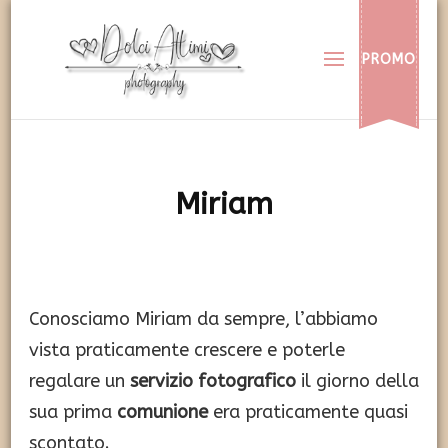
Dolci Attimi
Rendiamo immortali i vostri dolci momenti
PROMO
Miriam
Conosciamo Miriam da sempre, l’abbiamo
vista praticamente crescere e poterle
regalare un
servizio fotografico
il giorno della
sua prima
comunione
era praticamente quasi
scontato.