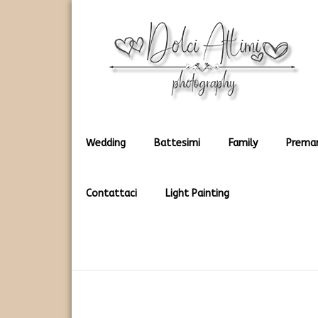
Rendiamo immortali i vostri dolci momenti
Dolci Attimi
Wedding
Battesimi
Family
Prema
Contattaci
Light Painting