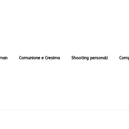
man
Comunione e Cresima
Shooting personali
Comp