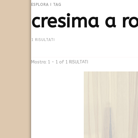
ESPLORA I TAG
cresima a 
1 RISULTATI
Mostra: 1 - 1 of 1 RISULTATI