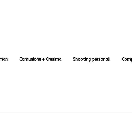
man
Comunione e Cresima
Shooting personali
Comp