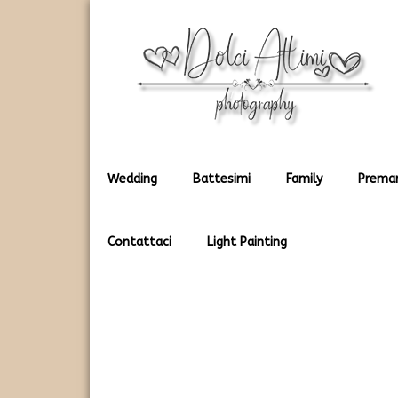
Rendiamo immortali i vostri dolci momenti
Dolci Attimi
Wedding
Battesimi
Family
Prema
Contattaci
Light Painting