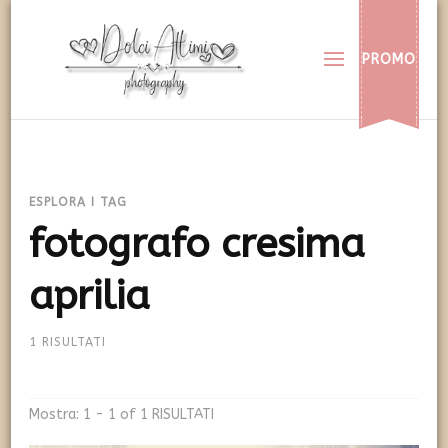
Dolci Attimi
Rendiamo immortali i vostri dolci momenti
PROMO
ESPLORA I TAG
fotografo cresima
aprilia
1 RISULTATI
Mostra: 1 - 1 of 1 RISULTATI