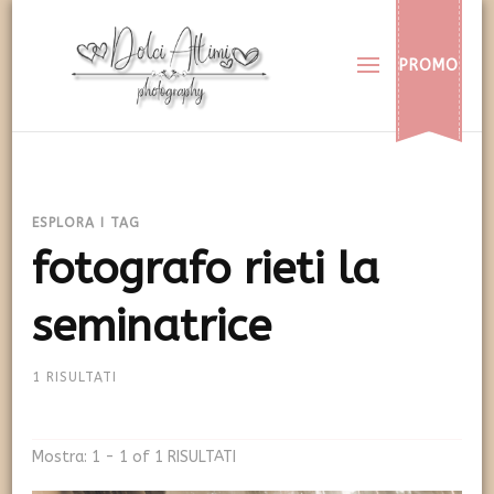
Dolci Attimi
Rendiamo immortali i vostri dolci momenti
PROMO
ESPLORA I TAG
fotografo rieti la
seminatrice
1 RISULTATI
Mostra: 1 - 1 of 1 RISULTATI