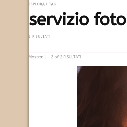
ESPLORA I TAG
servizio fot
2 RISULTATI
Mostra: 1 - 2 of 2 RISULTATI