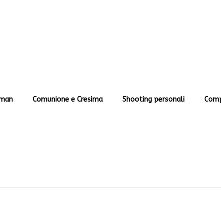
man
Comunione e Cresima
Shooting personali
Comp