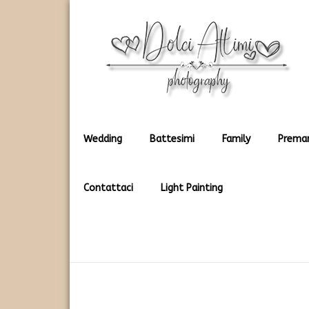
Rendiamo immortali i vostri dolci momenti
Dolci Attimi
Wedding
Battesimi
Family
Prema
Contattaci
Light Painting